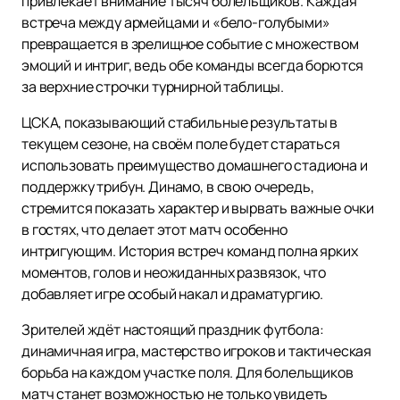
привлекает внимание тысяч болельщиков. Каждая
встреча между армейцами и «бело-голубыми»
превращается в зрелищное событие с множеством
эмоций и интриг, ведь обе команды всегда борются
за верхние строчки турнирной таблицы.
ЦСКА, показывающий стабильные результаты в
текущем сезоне, на своём поле будет стараться
использовать преимущество домашнего стадиона и
поддержку трибун. Динамо, в свою очередь,
стремится показать характер и вырвать важные очки
в гостях, что делает этот матч особенно
интригующим. История встреч команд полна ярких
моментов, голов и неожиданных развязок, что
добавляет игре особый накал и драматургию.
Зрителей ждёт настоящий праздник футбола:
динамичная игра, мастерство игроков и тактическая
борьба на каждом участке поля. Для болельщиков
матч станет возможностью не только увидеть