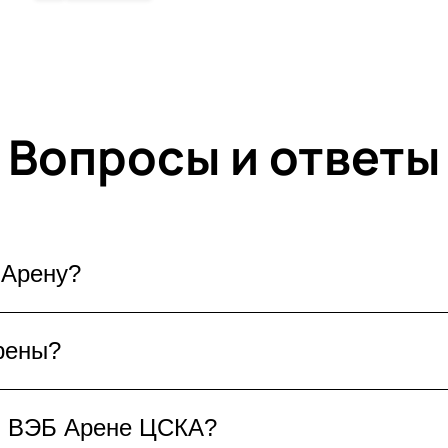
Вопросы и ответы
 Арену?
доступны для покупки онлайн. Выберите событ
рены?
безопасным способом. Билеты придут на вашу п
нцертов и других мероприятий ВЭБ Арены пред
 в ВЭБ Арене ЦСКА?
 интересующие события и бронируйте билеты 