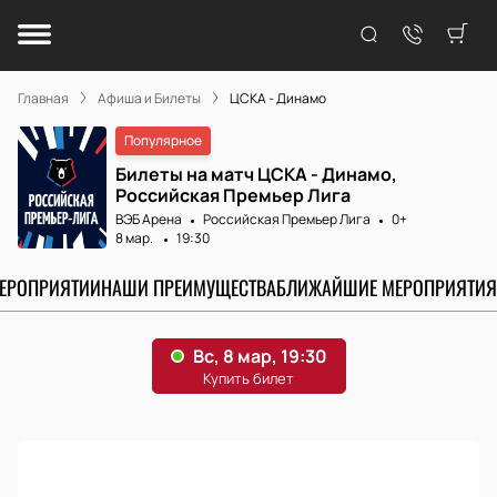
Главная
Афиша и Билеты
ЦСКА - Динамо
Популярное
Билеты на матч ЦСКА - Динамо,
Российская Премьер Лига
ВЭБ Арена
Российская Премьер Лига
0+
8 мар.
19:30
МЕРОПРИЯТИИ
НАШИ ПРЕИМУЩЕСТВА
БЛИЖАЙШИЕ МЕРОПРИЯТИЯ