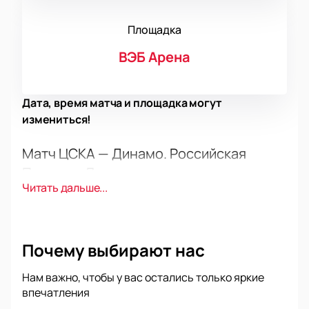
Площадка
ВЭБ Арена
Дата, время матча и площадка могут
измениться!
Матч ЦСКА — Динамо. Российская
Премьер Лига
Читать дальше...
Российская Премьер Лига готовит футбольный
матч. ЦСКА встретит Динамо. Футбол России ждёт
дерби. Поклонники футбола следят за игрой.
Команды покажут яркий футбол.
Почему выбирают нас
Дата и место игры
Нам важно, чтобы у вас остались только яркие
впечатления
Стадион «ВЭБ Арена». Москва, 3-я Песчаная улица,