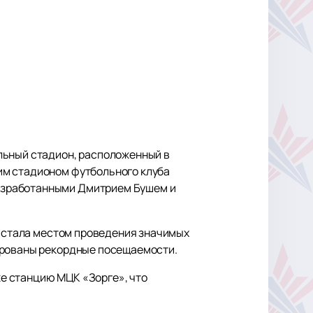
льный стадион, расположенный в
им стадионом футбольного клуба
азработанными Дмитрием Бушем и
а стала местом проведения значимых
сированы рекордные посещаемости.
е станцию МЦК «Зорге», что