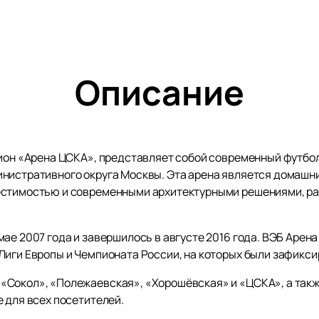
Описание
дион «Арена ЦСКА», представляет собой современный футбо
нистративного округа Москвы. Эта арена является домашн
естимостью и современными архитектурными решениями, р
ае 2007 года и завершилось в августе 2016 года. ВЭБ Арен
Лиги Европы и Чемпионата России, на которых были зафик
Сокол», «Полежаевская», «Хорошёвская» и «ЦСКА», а такж
 для всех посетителей.