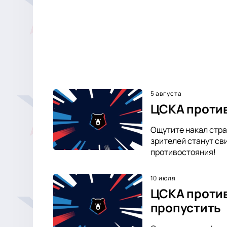
5 августа
ЦСКА против
Ощутите накал стра
зрителей станут св
противостояния!
10 июля
ЦСКА против
пропустить