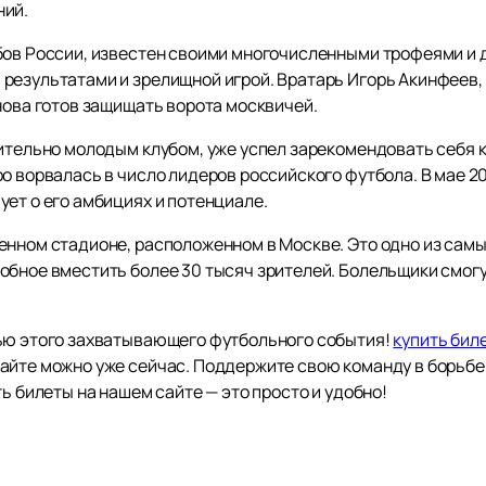
ний.
убов России, известен своими многочисленными трофеями и
результатами и зрелищной игрой. Вратарь Игорь Акинфеев,
нова готов защищать ворота москвичей.
сительно молодым клубом, уже успел зарекомендовать себя 
о ворвалась в число лидеров российского футбола. В мае 2
ет о его амбициях и потенциале.
енном стадионе, расположенном в Москве. Это одно из сам
обное вместить более 30 тысяч зрителей. Болельщики смо
тью этого захватывающего футбольного события!
купить бил
айте можно уже сейчас. Поддержите свою команду в борьбе 
ь билеты на нашем сайте — это просто и удобно!