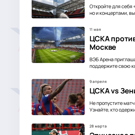
Откройте для себя 
но и концертами, в
11 мая
ЦСКА против
Москве
ВЭБ Арена приглаша
поддержите свою ко
9 апреля
ЦСКА vs Зен
Не пропустите матч
Узнайте, кто одерж
28 марта