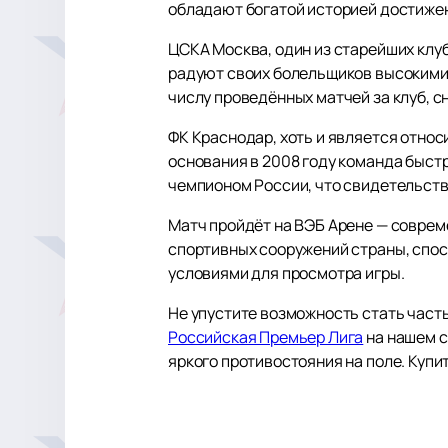
обладают богатой историей достиже
ЦСКА Москва, один из старейших кл
радуют своих болельщиков высокими 
числу проведённых матчей за клуб, с
ФК Краснодар, хоть и является отно
основания в 2008 году команда быстр
чемпионом России, что свидетельству
Матч пройдёт на ВЭБ Арене — соврем
спортивных сооружений страны, спос
условиями для просмотра игры.
Не упустите возможность стать час
Российская Премьер Лига
на нашем с
яркого противостояния на поле. Купит