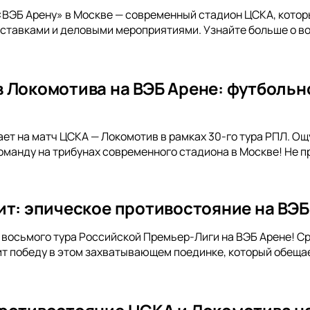
«ВЭБ Арену» в Москве — современный стадион ЦСКА, котор
ыставками и деловыми мероприятиями. Узнайте больше о в
 Локомотива на ВЭБ Арене: футбольн
ет на матч ЦСКА — Локомотив в рамках 30-го тура РПЛ. Ощ
манду на трибунах современного стадиона в Москве! Не п
ит: эпическое противостояние на ВЭБ
 восьмого тура Российской Премьер-Лиги на ВЭБ Арене! С
ит победу в этом захватывающем поединке, который обещае