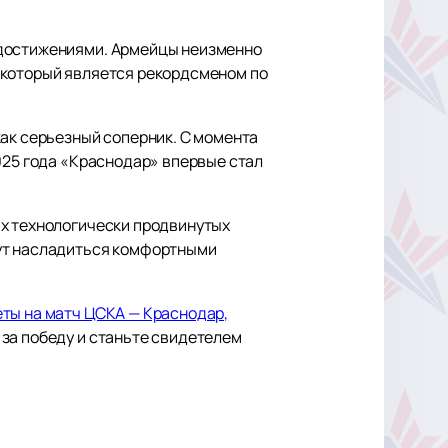
 достижениями. Армейцы неизменно
 который является рекордсменом по
как серьезный соперник. С момента
025 года «Краснодар» впервые стал
ых технологически продвинутых
гут насладиться комфортными
еты на матч ЦСКА — Краснодар,
за победу и станьте свидетелем