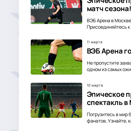
Эпическое п
матч сезона
ВЭБ Арена в Москве
Присоединяйтесь к 
11 марта
ВЭБ Арена го
Не пропустите захв
одном из самых ожи
10 марта
Эпическое п
спектакль в
Погрузитесь в мир 
фанатов. Узнайте, 