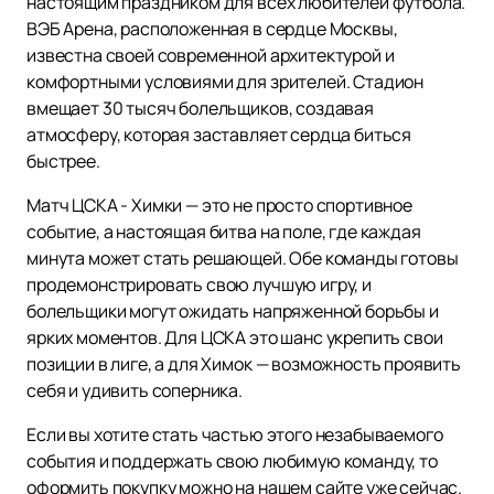
настоящим праздником для всех любителей футбола.
ВЭБ Арена, расположенная в сердце Москвы,
известна своей современной архитектурой и
комфортными условиями для зрителей. Стадион
вмещает 30 тысяч болельщиков, создавая
атмосферу, которая заставляет сердца биться
быстрее.
Матч ЦСКА - Химки — это не просто спортивное
событие, а настоящая битва на поле, где каждая
минута может стать решающей. Обе команды готовы
продемонстрировать свою лучшую игру, и
болельщики могут ожидать напряженной борьбы и
ярких моментов. Для ЦСКА это шанс укрепить свои
позиции в лиге, а для Химок — возможность проявить
себя и удивить соперника.
Если вы хотите стать частью этого незабываемого
события и поддержать свою любимую команду, то
оформить покупку можно на нашем сайте уже сейчас.