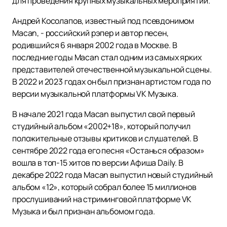
для проведения крупных музыкальных мероприятий.
Андрей Косолапов, известный под псевдонимом
Macan, - российский рэпер и автор песен,
родившийся 6 января 2002 года в Москве. В
последние годы Macan стал одним из самых ярких
представителей отечественной музыкальной сцены.
В 2022 и 2023 годах он был признан артистом года по
версии музыкальной платформы VK Музыка.
В начале 2021 года Macan выпустил свой первый
студийный альбом «2002+18», который получил
положительные отзывы критиков и слушателей. В
сентябре 2022 года его песня «Останься образом»
вошла в топ-15 хитов по версии Афиша Daily. В
декабре 2022 года Macan выпустил новый студийный
альбом «12», который собрал более 15 миллионов
прослушиваний на стриминговой платформе VK
Музыка и был признан альбомом года.