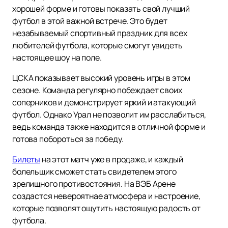
хорошей форме и готовы показать свой лучший
футбол в этой важной встрече. Это будет
незабываемый спортивный праздник для всех
любителей футбола, которые смогут увидеть
настоящее шоу на поле.
ЦСКА показывает высокий уровень игры в этом
сезоне. Команда регулярно побеждает своих
соперников и демонстрирует яркий и атакующий
футбол. Однако Урал не позволит им расслабиться,
ведь команда также находится в отличной форме и
готова побороться за победу.
Билеты
на этот матч уже в продаже, и каждый
болельщик сможет стать свидетелем этого
зрелищного противостояния. На ВЭБ Арене
создастся невероятнае атмосфера и настроение,
которые позволят ощутить настоящую радость от
футбола.