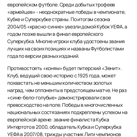
европейском футболе. Среди добытых трофеев
«армейцев» - неоднократные победы в чемпионате,
Кубке и Суперкубке страны. По итогам сезона
2004/05 «красно-синие» увезли домой Кубок УЕФА, а
годом позже вышли в финал европейского
Суперкубка. Многие игроки клуба удостоены звания
лучших на своих позициях и названы Футболистами
года по версии разных изданий.
Противостоять «коням» будет питерский «Зенит».
Клуб, ведущий свою историю с 1925 года, может
похвастать не меньшим количеством золотых
наград, чем оппоненты в предстоящем матче. Не раз
«сине-бело-голубые» демонстрировали свое
превосходство на поле. Победы в многочисленных
национальных состязаниях подкреплены успехом на
европейской арене: звание финалиста Кубка
Интертото в 2000, обладатель Кубка и Суперкубка
УЕФА в 2007/08, трижды участник Лиги чемпионов