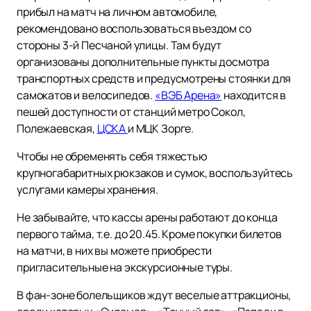
прибыл на матч на личном автомобиле,
рекомендовано воспользоваться въездом со
стороны 3-й Песчаной улицы. Там будут
организованы дополнительные пункты досмотра
транспортных средств и предусмотрены стоянки для
самокатов и велосипедов.
«ВЭБ Арена»
находится в
пешей доступности от станций метро Сокол,
Полежаевская,
ЦСКА
и МЦК Зорге.
Чтобы не обременять себя тяжестью
крупногабаритных рюкзаков и сумок, воспользуйтесь
услугами камеры хранения.
Не забывайте, что кассы арены работают до конца
первого тайма, т.е. до 20.45. Кроме покупки билетов
на матчи, в них вы можете приобрести
пригласительные на экскурсионные туры.
В фан-зоне болельщиков ждут веселые аттракционы,