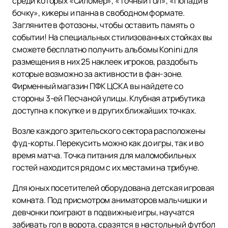
среди которых «Силомер», «Точный гол», «Попади в
бочку», кикеры и панна в свободном формате.
Загляните в фотозоны, чтобы оставить память о
событии! На специальных стилизованных стойках вы
сможете бесплатно получить альбомы Konini для
размещения в них 25 наклеек игроков, раздобыть
которые возможно за активности в фан-зоне.
Фирменный магазин ПФК ЦСКА вы найдете со
стороны 3-ей Песчаной улицы. Клубная атрибутика
доступна к покупке и в других ближайших точках.
Возле каждого зрительского сектора расположены
фуд-корты. Перекусить можно как до игры, так и во
время матча. Точка питания для маломобильных
гостей находится рядом с их местами на трибуне.
Для юных посетителей оборудована детская игровая
комната. Под присмотром аниматоров мальчишки и
девчонки поиграют в подвижные игры, научатся
забивать гол в ворота, сразятся в настольный футбол