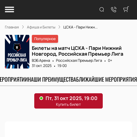
Главная
Афиша и Билеты
ЦСКА - Пари Нижн...
Популярное
Билеты на матч ЦСКА - Пари Нижний
Новгород, Российская Премьер Лига
ВЭБ Арена
Российская Премьер Лига
0+
31 окт. 2025
19:00
МЕРОПРИЯТИИ
НАШИ ПРЕИМУЩЕСТВА
БЛИЖАЙШИЕ МЕРОПРИЯТИЯ