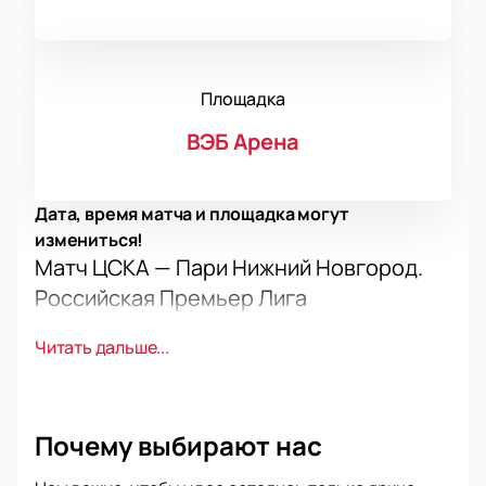
Площадка
ВЭБ Арена
Дата, время матча и площадка могут
измениться!
Матч ЦСКА — Пари Нижний Новгород.
Российская Премьер Лига
Футбольный матч станет событием Российской
Читать дальше...
Премьер Лиги. Клубы покажут зрелищную игру.
Матч принесет эмоции и интригу. Болельщики ждут
борьбу и праздник.
Дата и место игры
Почему выбирают нас
Матч пройдет в Москве. Адрес: 3-я Песчаная