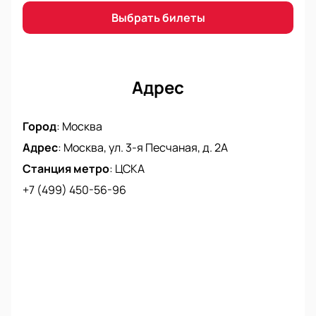
Купите билеты на сайте.
Выберите места по схеме трибун.
Выбрать билеты
Забронируйте билеты онлайн или по
телефону.
Менеджер поможет выбрать места.
Адрес
Доступны VIP-ложи для компаний.
Цена зависит от выбранных мест.
Город
:
Москва
Адрес
:
Москва, ул. 3-я Песчаная, д. 2А
Станция метро
:
ЦСКА
+7 (499) 450-56-96