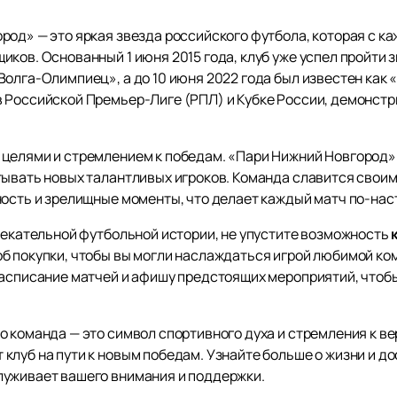
род» — это яркая звезда российского футбола, которая с к
ков. Основанный 1 июня 2015 года, клуб уже успел пройти 
олга-Олимпиец», а до 10 июня 2022 года был известен как 
 Российской Премьер-Лиге (РПЛ) и Кубке России, демонстр
 целями и стремлением к победам. «Пари Нижний Новгород
тывать новых талантливых игроков. Команда славится своим
ность и зрелищные моменты, что делает каждый матч по-н
влекательной футбольной истории, не упустите возможность
б покупки, чтобы вы могли наслаждаться игрой любимой ко
расписание матчей и афишу предстоящих мероприятий, чтобы
о команда — это символ спортивного духа и стремления к в
луб на пути к новым победам. Узнайте больше о жизни и до
луживает вашего внимания и поддержки.