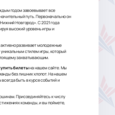
аждым годом завоевывает все
значительный путь. Первоначально он
«Нижний Новгород». С 2021 года
ируя высокий уровень игры и
» активно развивает молодежные
 уникальным стилем игры, который
астоящему захватывающим.
купить билеты
на нашем сайте. Мы
манды без лишних хлопот. На нашем
 всегда быть в курсе событий и
ершинам. Присоединяйтесь к числу
стижениях команды, и вы поймете,