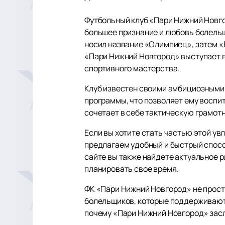
Футбольный клуб «Пари Нижний Новго
большее признание и любовь болельщи
носил название «Олимпиец», затем «В
«Пари Нижний Новгород» выступает в
спортивного мастерства.
Клуб известен своими амбициозными
программы, что позволяет ему воспи
сочетает в себе тактическую грамот
Если вы хотите стать частью этой у
предлагаем удобный и быстрый спосо
сайте вы также найдете актуальное 
планировать свое время.
ФК «Пари Нижний Новгород» не прост
болельщиков, которые поддерживают к
почему «Пари Нижний Новгород» зас