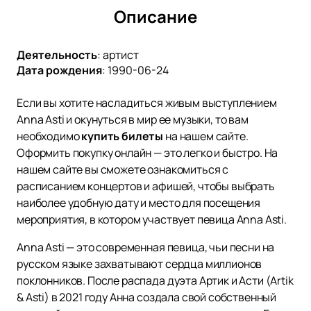
Описание
Деятельность
:
артист
Дата рождения
:
1990-06-24
Если вы хотите насладиться живым выступлением
Anna Asti и окунуться в мир ее музыки, то вам
необходимо
купить билеты
на нашем сайте.
Оформить покупку онлайн — это легко и быстро. На
нашем сайте вы сможете ознакомиться с
расписанием концертов и афишей, чтобы выбрать
наиболее удобную дату и место для посещения
мероприятия, в котором участвует певица Anna Asti.
Anna Asti — это современная певица, чьи песни на
русском языке захватывают сердца миллионов
поклонников. После распада дуэта Артик и Асти (Artik
& Asti) в 2021 году Анна создала свой собственный