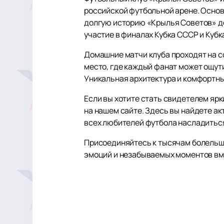
российской футбольной арене. Основ
долгую историю «Крылья Советов» до
участие в финалах Кубка СССР и Кубк
Домашние матчи клуба проходят на с
место, где каждый фанат может ощут
Уникальная архитектура и комфортны
Если вы хотите стать свидетелем яр
на нашем сайте. Здесь вы найдете а
всех любителей футбола насладиться
Присоединяйтесь к тысячам болельщи
эмоций и незабываемых моментов вм