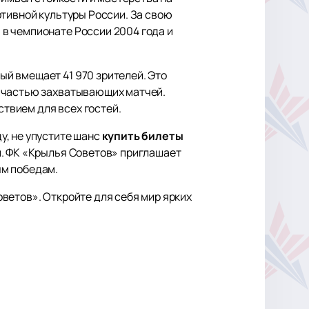
ртивной культуры России. За свою
в чемпионате России 2004 года и
й вмещает 41 970 зрителей. Это
ь частью захватывающих матчей.
твием для всех гостей.
у, не упустите шанс
купить билеты
й. ФК «Крылья Советов» приглашает
ым победам.
ветов». Откройте для себя мир ярких