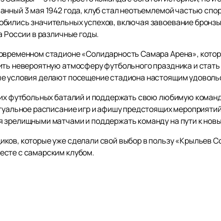
анный 3 мая 1942 года, клуб стал неотъемлемой частью спо
бились значительных успехов, включая завоевание бронзы 
а России в различные годы.
овременном стадионе «Солидарность Самара Арена», которы
ить невероятную атмосферу футбольного праздника и стат
е условия делают посещение стадиона настоящим удовольс
ких футбольных баталий и поддержать свою любимую команд
ктуальное расписание игр и афишу предстоящих мероприяти
 зрелищными матчами и поддержать команду на пути к нов
ков, которые уже сделали свой выбор в пользу «Крыльев Со
есте с самарским клубом.