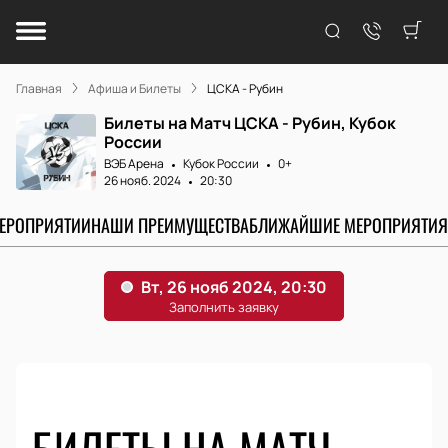
Главная
Афиша и Билеты
ЦСКА - Рубин
Билеты на Матч ЦСКА - Рубин, Кубок
России
ВЭБ Арена
Кубок России
0+
26 нояб. 2024
20:30
МЕРОПРИЯТИИ
НАШИ ПРЕИМУЩЕСТВА
БЛИЖАЙШИЕ МЕРОПРИЯТИЯ