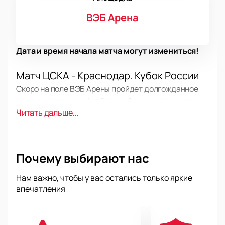
ВЭБ Арена
Дата и время начала матча могут измениться!
Матч ЦСКА - Краснодар. Кубок России
Скоро на поле ВЭБ Арены пройдет долгожданное
противостояние — футбольный матч между двумя
Читать дальше...
сильнейшими клубами страны. Это событие станет
украшением Кубка России по футболу. Борьба за
выход в следующий этап турнира привлечет
внимание всех поклонников футбола России и
Почему выбирают нас
подарит массу эмоций от зрелищной игры. Прогноз
на матч вызывает особый интерес: обе команды
Нам важно, чтобы у вас остались только яркие
настроены только на победу.
впечатления
Дата и место проведения игры в
Москве