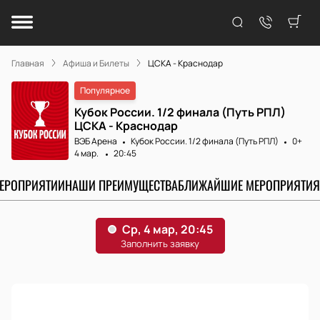
Главная
Афиша и Билеты
ЦСКА - Краснодар
Популярное
Кубок России. 1/2 финала (Путь РПЛ)
ЦСКА - Краснодар
ВЭБ Арена
Кубок России. 1/2 финала (Путь РПЛ)
0+
4 мар.
20:45
МЕРОПРИЯТИИ
НАШИ ПРЕИМУЩЕСТВА
БЛИЖАЙШИЕ МЕРОПРИЯТИЯ