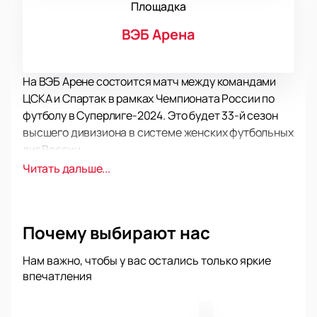
Площадка
ВЭБ Арена
На ВЭБ Арене состоится матч между командами
ЦСКА и Спартак в рамках Чемпионата России по
футболу в Суперлиге-2024. Это будет 33-й сезон
высшего дивизиона в системе женских футбольных
лиг России.
Команда «Спартак» - известный женский
Читать дальше...
футбольный клуб из Москвы, который является
участником чемпионата России в разные годы,
включая 1992, 2002, 2005 и 2006 годы.
Почему выбирают нас
Матч между ЦСКА и Спартаком обещает быть
захватывающим и напряженным, ведь обе команды
Нам важно, чтобы у вас остались только яркие
известны своими спортивными достижениями и
впечатления
желанием побеждать. Болельщики с нетерпением
ожидают этой встречи, чтобы поддержать свои