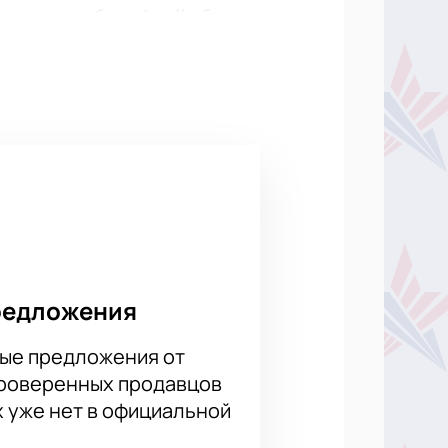
 решает судьбу трофея. Клубы
ести матч ярко.
редложения
ые предложения от
проверенных продавцов
х уже нет в официальной