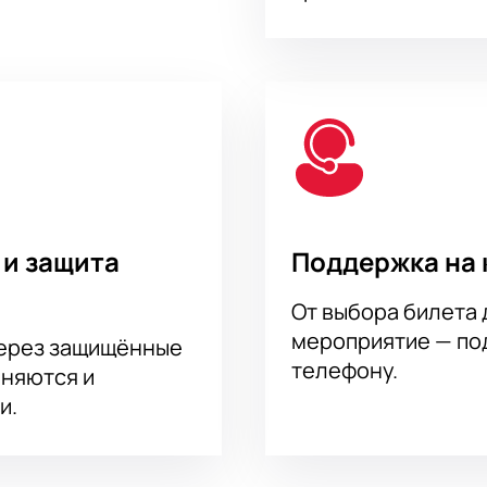
 и защита
Поддержка на 
От выбора билета 
мероприятие — под
через защищённые
телефону.
аняются и
и.