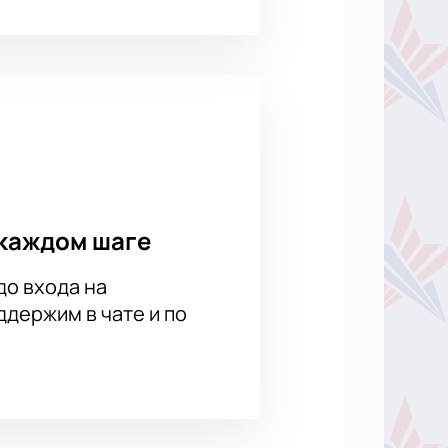
каждом шаге
до входа на
держим в чате и по