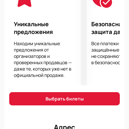
спортсменам показать все, на что они способны,
ради достижения цели. Любовь и поддержка
болельщиков важна для них не менее собственной
подготовки и профессионализма.
Уникальные
Безопасная 
предложения
защита данн
Находим уникальные
Все платежи про
предложения от
защищённые шлю
организаторов и
не сохраняются 
проверенных продавцов —
в безопасности.
даже те, которых уже нет в
официальной продаже.
Выбрать билеты
Адрес