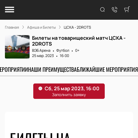
Главная
Афиша и Билеты
ЦСКА - 2DROTS
Билеты на товарищеский матч ЦСКА -
2DROTS
ВЭБ Арена
Футбол
0+
25 мар. 2023
16:00
МЕРОПРИЯТИИ
НАШИ ПРЕИМУЩЕСТВА
БЛИЖАЙШИЕ МЕРОПРИЯТИЯ