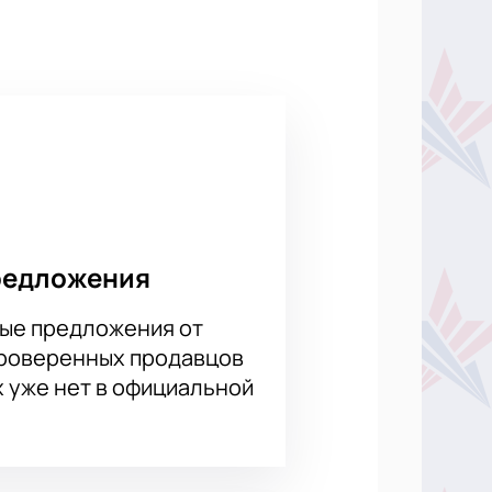
 момент, это самый молодой клуб,
путствуют игрокам, а
 демонстрируют потрясающие
«Сочи» и четыре – «ЦСКА». Сложно
чи между «Сочи» и «ЦСКА» не менее
пасно. Мы сотрудничаем только с
редложения
ые предложения от
проверенных продавцов
х уже нет в официальной