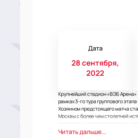
Дата
28 сентября,
2022
Крупнейший стадион «ВЭБ Арена» в
рамках 3-го тура группового этапа
Хозяином предстоящего матча ста
Москвы с более чем столетней ист
скопилось множество великих нагр
шестикратными чемпионами России,
Читать дальше...