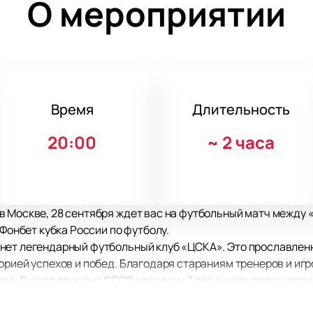
О мероприятии
Время
Длительность
20:00
~
2 часа
 Москве, 28 сентября ждет вас на футбольный матч между «
 Фонбет кубка России по футболу.
нет легендарный футбольный клуб «ЦСКА». Это прославлен
орией успехов и побед. Благодаря стараниям тренеров и иг
ад. Еще во времена СССР москвичи 7 раз выигрывали чемпио
 выиграли Суперкубок России и 7 раз Кубок России.