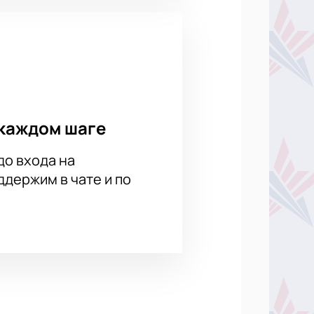
каждом шаге
до входа на
держим в чате и по