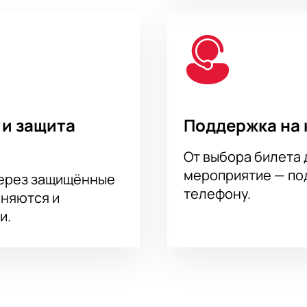
 и защита
Поддержка на 
От выбора билета 
мероприятие — под
через защищённые
телефону.
аняются и
и.