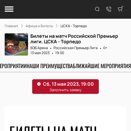
Главная
Афиша и Билеты
ЦСКА - Торпедо
Билеты на матч Российской Премьер
лиги. ЦСКА - Торпедо
ВЭБ Арена
Российская Премьер Лига
0+
13 мая 2023
19:00
МЕРОПРИЯТИИ
НАШИ ПРЕИМУЩЕСТВА
БЛИЖАЙШИЕ МЕРОПРИЯТИЯ