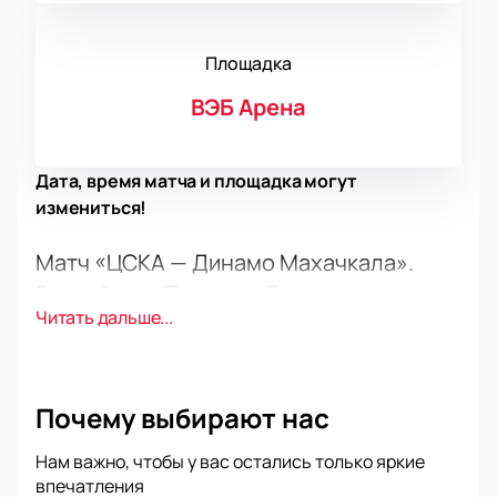
Площадка
ВЭБ Арена
Дата, время матча и площадка могут
измениться!
Матч «ЦСКА — Динамо Махачкала».
Российская Премьер Лига
Читать дальше...
Скоро на футбольной арене состоится матч между
«ЦСКА» и «Динамо Махачкалой» в рамках
Российской Премьер-Лиги. Этот турнир
объединяет лучших игроков страны. Болельщики
Почему выбирают нас
увидят напряжённую игру и борьбу за победу.
Каждый матч приносит новые эмоции.
Нам важно, чтобы у вас остались только яркие
впечатления